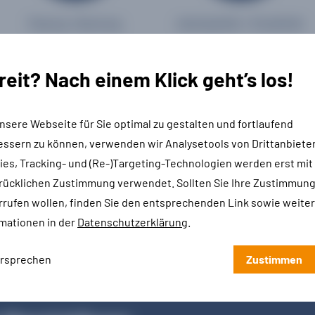
Planung + Beratung
Individualität + Flexibilität
reit? Nach einem Klick geht’s los!
sere Webseite für Sie optimal zu gestalten und fortlaufend
de Stellen zu besetzen:
essern zu können, verwenden wir Analysetools von Drittanbiete
es, Tracking- und (Re-)Targeting-Technologien werden erst mit 
rücklichen Zustimmung verwendet. Sollten Sie Ihre Zustimmun
/ Tiefbauer (m/w/d)
rrufen wollen, finden Sie den entsprechenden Link sowie weite
iter (m/w/d)
rmationen in der
Datenschutzerklärung
.
rsprechen
Zustimmen